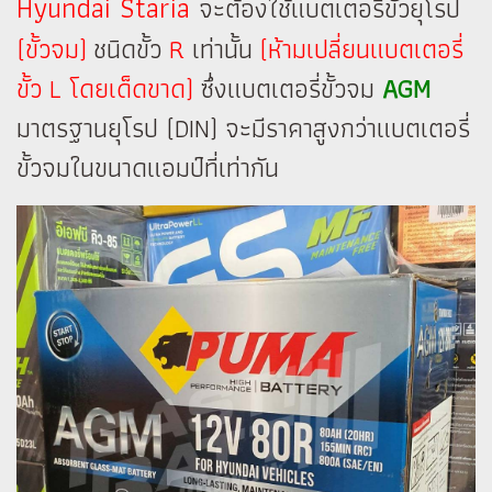
Hyundai Staria
จะต้องใช้แบตเตอรี่ขั้วยุโรป
(ขั้วจม)
ชนิดขั้ว
R
เท่านั้น
(ห้ามเปลี่ยนแบตเตอรี่
ขั้ว L โดยเด็ดขาด)
ซึ่งแบตเตอรี่ขั้วจม
AGM
มาตรฐานยุโรป (DIN) จะมีราคาสูงกว่าแบตเตอรี่
ขั้วจมในขนาดแอมป์ที่เท่ากัน