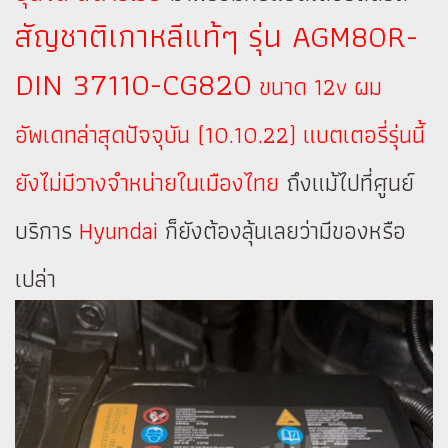
สัญชาติเกาหลีแท้ๆ รุ่น AGM80R-
DIN 37110-CG820
ขนาด 12v ผม
อัพเดทล่าสุดปัจจุบัน (10.10.22) แบตเตอรี่รุ่นนี้
ยังไม่มีวางจำหน่ายในเมืองไทย
ถึงแม้ไปที่ศูนย์
บริการ
Hyundai
ก็ยังต้องลุ้นเลยว่ามีของหรือ
เปล่า