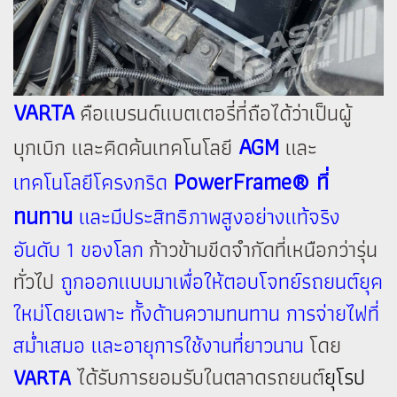
VARTA
คือแบรนด์แบตเตอรี่ที่ถือได้ว่าเป็นผู้
AGM
บุกเบิก และคิดค้นเทคโนโลยี
และ
PowerFrame® ที่
เทคโนโลยีโครงกริด
ทนทาน
และมีประสิทธิภาพสูงอย่างแท้จริง
อันดับ 1 ของโลก
ก้าวข้ามขีดจำกัดที่เหนือกว่ารุ่น
ทั่วไป
ถูกออกแบบมาเพื่อให้ตอบโจทย์รถยนต์ยุค
ใหม่โดยเฉพาะ ทั้งด้านความทนทาน การจ่ายไฟที่
สม่ำเสมอ และอายุการใช้งานที่ยาวนาน
โดย
VARTA
ได้รับการยอมรับในตลาดรถยนต์
ยุโรป