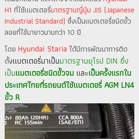
H1
ที่ใช้แบตเตอรี่
มาตรฐานญี่ปุ่น JIS (Japanese
Industrial Standard)
ซึ่งเป็นแบตเตอรี่ชนิดขั้ว
ลอยที่ใช้มายาวนานกว่า 10 ปี
Hyundai Staria
โดย
ได้มีการพัฒนาการติด
แบตเตอรี่มาเป็น
มาตรฐานยุโรป DIN ซึ่ง
ตั้
ง
เป็น
แบตเตอรี่ชนิดขั้วจม
และ
เป็นครั้งแรกใน
ประเทศไทยที่รถยนต์ใช้แบตเตอรี่ AGM LN4
ขั้ว R