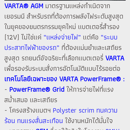
VARTA® AGM
มาตรฐานแหล่งกำเนิดจาก
เยอรมนี สำหรับรถที่ต้องการพลังไฟระดับสูงสุด
ในยุคของยนตรกรรมยุคใหม่ แบตเตอรี่สำรอง
(12V) ไม่ใช่แค่
“แหล่งจ่ายไฟ”
แต่คือ
“ระบบ
ประสาทไฟฟ้าของรถ”
ที่ต้องแม่นยำและเสถียร
สูงสุด รถยนต์อัจฉริยะที่เลือกแบตเตอรี่
VARTA
เพื่อรองรับระบบสั่งการอัตโนมัติแบบไร้รอยต่อ
เทคโนโลยีเฉพาะของ VARTA PowerFrame® :
-
PowerFrame® Grid
ให้การจ่ายไฟที่แรง
สม่ำเสมอ และเสถียร
- โครงสร้างแบตฯ
Polyster scrim ทนความ
ร้อน ทนแรงสั่นสะเทือน
ใช้งานหนักได้มั่นใจ