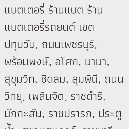
แบตเตอรี่ ร้านแบต ร้าน
แบตเตอรี่รถยนต์ เขต
ปทุมวัน, ถนนเพชรบุรี,
พร้อมพงษ์, อโศก, นานา,
สุขุมวิท, ชิดลม, ลุมพินี, ถนน
วิทยุ, เพลินจิต, ราชดำริ,
มักกะสัน, ราชปรารภ, ประตู