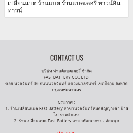
เปลี่ยนแบต ร้านแบต ร้านแบตเตอรี่ ทาวน์อิน
ทาวน์
CONTACT US
บริษัท ฟาสต์แบตเตอรี่ จำกัด
FASTBATTERY CO., LTD.
ซอย นวลจันทร์ 36 ถนนนวลจันทร์ แขวงนวลจันทร์ เขตบึงกุ่ม จังหวัด
กรุงเทพมหานคร
ประกาศ :
1. ร้านเปลี่ยนแบต Fast Battery สาขานวลจันทร์หมดสัญญาเช่า ย้าย
ไป รามคำแหง
2. ร้านเปลี่ยนแบต Fast Battery สาขาพัฒนาการ - อ่อนนุช