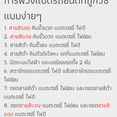
การพ่วงแบตรถยนต์ที่ถูกวิธี
แบบง่ายๆ
1.
สายสีแดง
คีบขั้วบวก แบตเตอรี่ ไฟดี
2.
สายสีแดง
คีบขั้วบวก แบตเตอรี่ ไฟอ่อน
3. สายสีดำ คีบขั้วลบ แบตเตอรี่ ไฟดี
4. สายสีดำ คีบตัวถังโลหะ รถที่แบตเตอรี่ ไฟอ่อน
5. ปิดระบบไฟฟ้า และแอร์ของรถทั้ง 2 คัน
6. สตาร์ทรถแบตเตอรี่ ไฟดี แล้วสตาร์ทรถแบตเตอรี่
ไฟอ่อน
7. ถอดสายสีดำ แบตเตอรี่ ไฟอ่อน และถอดสายสีดำ
แบตเตอรี่ ไฟดี
8. ถอด
สายสีแดง
แบตเตอรี่ ไฟอ่อน และถอด
สายสี
แดง
แบตเตอรี่ ไฟดี