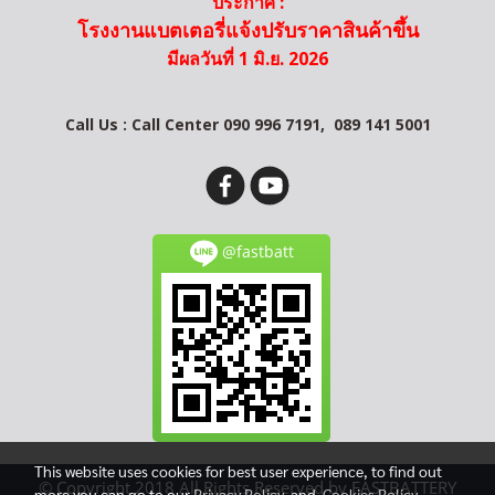
ประกาศ :
โรงงานแบตเตอรี่แจ้งปรับราคาสินค้าขึ้น
มีผลวันที่ 1 มิ.ย. 2026
Call Us : Call Center 090 996 7191,
089 141 5001
@fastbatt
This website uses cookies for best user experience, to find out
© Copyright 2018 All Rights Reserved by FASTBATTERY
more you can go to our
Privacy Policy
and
Cookies Policy