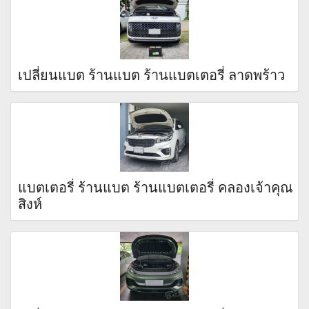
เปลี่ยนแบต ร้านแบต ร้านแบตเตอรี่ ลาดพร้าว
แบตเตอรี่ ร้านแบต ร้านแบตเตอรี่ คลองเจ้าคุณ
สิงห์