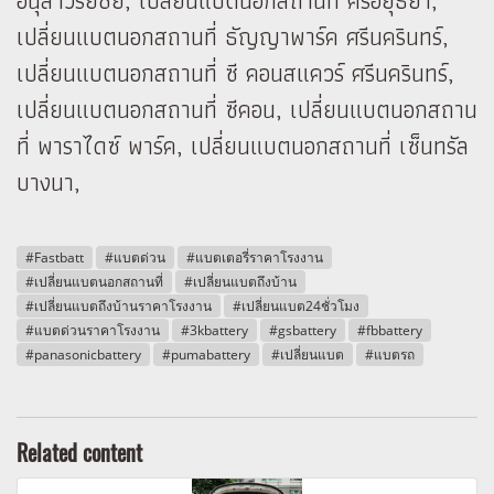
อนุสาวรีย์ชัย, เปลี่ยนแบตนอกสถานที่ ศรีอยุธยา,
เปลี่ยนแบตนอกสถานที่ ธัญญาพาร์ค ศรีนครินทร์,
เปลี่ยนแบตนอกสถานที่ ซี คอนสแควร์ ศรีนครินทร์,
เปลี่ยนแบตนอกสถานที่ ซีคอน, เปลี่ยนแบตนอกสถาน
ที่ พาราไดซ์ พาร์ค, เปลี่ยนแบตนอกสถานที่ เซ็นทรัล
บางนา,
#Fastbatt
#แบตด่วน
#แบตเตอรี่ราคาโรงงาน
#เปลี่ยนแบตนอกสถานที่
#เปลี่ยนแบตถึงบ้าน
#เปลี่ยนแบตถึงบ้านราคาโรงงาน
#เปลี่ยนแบต24ชั่วโมง
#แบตด่วนราคาโรงงาน
#3kbattery
#gsbattery
#fbbattery
#panasonicbattery
#pumabattery
#เปลี่ยนแบต
#แบตรถ
Related content