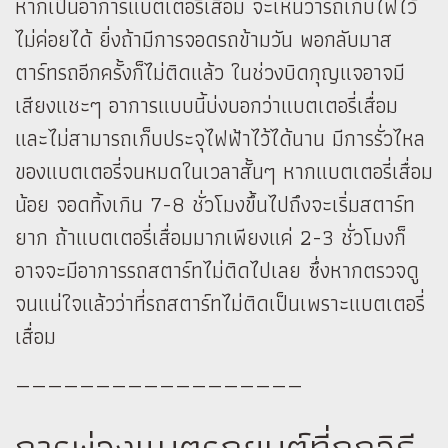
หากเป็นอาการแบตเตอรี่เสื่อม จะเห็นว่ารถเก็บไฟไว้
ไม่ค่อยได้ ยิ่งถ้ามีการจอดรถข้ามวัน พอกลับมาส
ตาร์ทรถอีกครั้งก็ไม่ติดแล้ว ในช่วงบิดกุญแจอาจมี
เสียงแชะๆ อาการแบบนี้บ่งบอกว่าแบตเตอรี่เสื่อม
และไม่สามารถเก็บประจุไฟฟ้าไว้ได้นาน มีการรั่วไหล
ของแบตเตอรี่จนหมดในเวลาสั้นๆ หากแบตเตอรี่เสื่อม
น้อย จอดทิ้งเกิน 7-8 ชั่วโมงขึ้นไปถึงจะเริ่มสตาร์ท
ยาก ถ้าแบตเตอรี่เสื่อมมากเพียงแค่ 2-3 ชั่วโมงก็
อาจจะมีอาการรถสตาร์ทไม่ติดไปเลย ซึ่งหากตรวจดู
จนแน่ใจแล้วว่าที่รถสตาร์ทไม่ติดเป็นเพราะแบตเตอรี่
เสื่อม
——————————————————