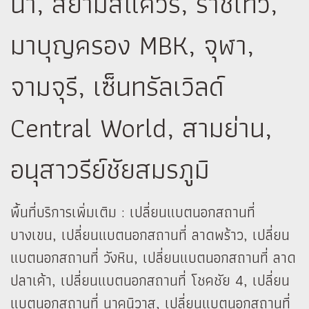
น้ำ, สยามสแควร์, ราชเทวี,
มาบุญครอง MBK, จุฬา,
จามจุรี, เซ็นทรัลเวิลด์
Central World, สามย่าน,
อนุสาวรีย์ชัยสมรภูมิ
พื้นที่บริการเพิ่มเติม : เปลี่ยนแบตนอกสถานที่
บางเขน, เปลี่ยนแบตนอกสถานที่ ลาดพร้าว, เปลี่ยน
แบตนอกสถานที่ วังหิน, เปลี่ยนแบตนอกสถานที่ ลาด
ปลาเค้า, เปลี่ยนแบตนอกสถานที่ โชคชัย 4, เปลี่ยน
แบตนอกสถานที่ นาคนิวาส, เปลี่ยนแบตนอกสถานที่