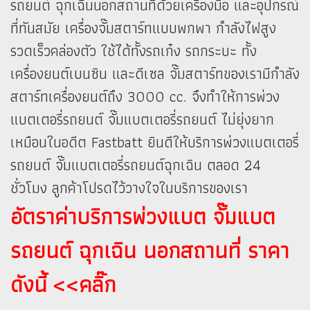
รถยนต์ ฉุกเฉินนอกสถานที่ด้วยเครื่องมือ และอุปกรณ์
ที่ทันสมัย เครื่องจั๊มสตาร์ทแบบพกพา กำลังไฟสูง
รวดเร็วคล่องตัว ใช้ได้ทั้งรถเก๋ง รถกระบะ ทั้ง
เครื่องยนต์เบนซิน และดีเซล จั๊มสตาร์ทของเรามีกำลัง
สตาร์ทเครื่องยนต์ถึง 3000 cc. จึงทำให้การพ่วง
แบตเตอรี่รถยนต์ จั๊มแบตเตอรี่รถยนต์ ไม่ยุ่งยาก
เหมือนในอดีต Fastbatt ยินดีให้บริการพ่วงแบตเตอรี่
รถยนต์ จั๊มแบตเตอรี่รถยนต์ฉุกเฉิน ตลอด 24
ชั่วโมง ลูกค้าโปรดไว้วางใจในบริการของเรา
อัตราค่าบริการพ่วงแบต จั๊มแบต
รถยนต์ ฉุกเฉิน นอกสถานที่ ราคา
ดังนี้ <<คลิ๊ก