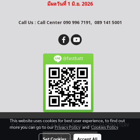
มีผลวันที่ 1 มิ.ย. 2026
Call Us : Call Center 090 996 7191,
089 141 5001
@fastbatt
This website uses cookies for best user experience, to find out
© Copyright 2018 All Rights Reserved by FASTBATTERY
more you can go to our
Privacy Policy
and
Cookies Policy
Today's visitor
2,765
Set Cookies
Accept All