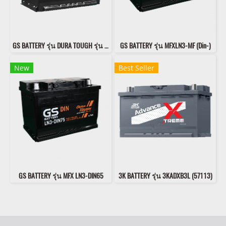
GS BATTERY รุ่น DURA TOUGH รุ่น LN3-DIN80 DL EFB
GS BATTERY รุ่น MFXLN3-MF (Din-)
New
Best Seller
GS BATTERY รุ่น MFX LN3-DIN65
3K BATTERY รุ่น 3KADXB3L (57113)