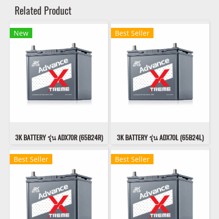
Related Product
New
Best Seller
3K BATTERY รุ่น ADX70R (65B24R)
3K BATTERY รุ่น ADX70L (65B24L)
Best Seller
Best Seller