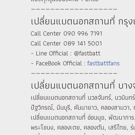
——————————————————
เปลี่ยนแบตนอกสถานที่ กรุ
Call Center 090 996 7191
Call Center 089 141 5001
- Line Official : @fastbatt
- FaceBook Official :
fastbattfans
——————————————————
เปลี่ยนแบตนอกสถานที่ บาง
เปลี่ยนแบตนอกสถานที่ นวลจันทร์, นวมินทร์,
ปัฐวิกรณ์, มีนบุรี, คันนายาว, คลองสามวา,
เปลี่ยนแบตนอกสถานที่ อ่อนนุช, พัฒนาการ,
พระโขนง, คลองเตย, คลองตัน, เสรีไทย, ร่มเ