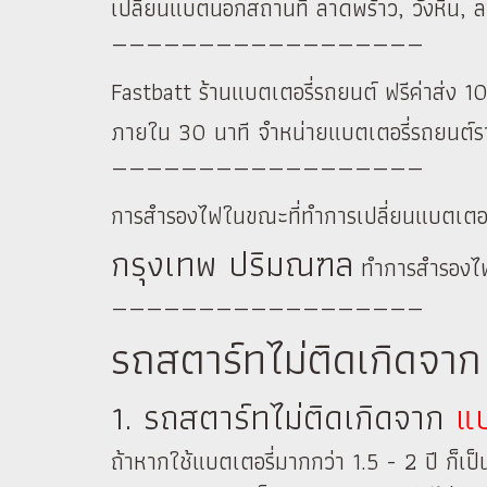
เปลี่ยนแบตนอกสถานที่ ลาดพร้าว, วังหิน, ล
——————————————————
Fastbatt ร้านแบตเตอรี่รถยนต์ ฟรีค่าส่ง
ภายใน 30 นาที จำหน่ายแบตเตอรี่รถยนต์
——————————————————
การสำรองไฟในขณะที่ทำการเปลี่ยนแบตเตอรี
กรุงเทพ ปริมณฑล
ทำการสำรองไฟท
——————————————————
รถสตาร์ทไม่ติดเกิดจาก
1. รถสตาร์ทไม่ติดเกิดจาก
แบ
ถ้าหากใช้แบตเตอรี่มากกว่า 1.5 - 2 ปี ก็เป