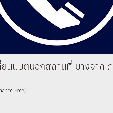
ลี่ยนแบตนอกสถานที่ บางจาก 
nance Free)