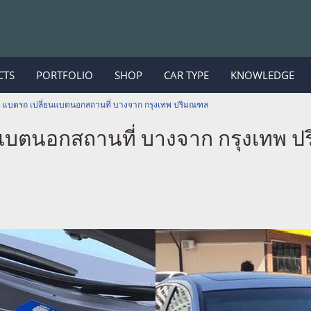
CTS
PORTFOLIO
SHOP
CAR TYPE
KNOWLEDGE
ต แบตรถ เปลี่ยนแบตนอกสถานที่ บางจาก กรุงเทพ ปริมณฑล
นแบตนอกสถานที่ บางจาก กรุงเทพ 