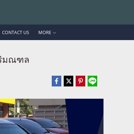
CONTACT US
MORE
ปริมณฑล