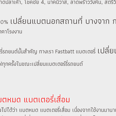
าดปลาเค้า, โชคชัย 4, นาคนิวาส, ลาดพร้าววังหิน, สตรีว
เปลี่ยนแบตนอกสถานที่ บางจาก 
 100%
ราคาโรงงาน
เปลี่
่รถยนต์นั้นสำคัญ ทางเรา Fastbatt แบตเตอรี่
ุกครั้งในขณะเปลี่ยนแบตเตอร์รี่รถยนต์
ตหมด แบตเตอรี่เสื่อม
็นไปได้ว่า แบตหมด แบตเตอรี่เสื่อม เนื่องจากใช้งานมานา