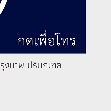
กรุงเทพ ปริมณฑล