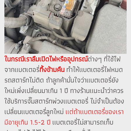
ในกรณีเราลืมเปิดไฟหรืออุปกรณ์
ต่างๆ ที่ใช้ไฟ
จากแบตเตอรี่
ทิ้งข้ามคืน
ทำให้แบตเตอรี่ไฟหมด
รถสตาร์ทไม่ติด ถ้าลูกค้ามั่นใจว่าแบตเตอรี่ยัง
ใหม่เพิ่งเปลี่ยนมาเกิน 1 ปี ทางร้านแนะนำว่าควร
ใช้บริการจั๊มสตาร์ทพ่วงแบตเตอรี่ ไม่จำเป็นต้อง
เปลี่ยนแบตเตอรี่ลูกใหม่
แต่ถ้าแบตเตอรี่ของเรา
มีอายุเกิน 1.5-2 ปี
แบตเตอรี่ไม่สามารถเก็บ