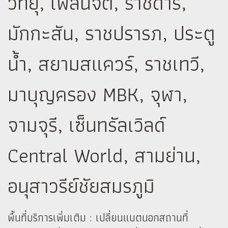
วิทยุ, เพลินจิต, ราชดำริ,
มักกะสัน, ราชปรารภ, ประตู
น้ำ, สยามสแควร์, ราชเทวี,
มาบุญครอง MBK, จุฬา,
จามจุรี, เซ็นทรัลเวิลด์
Central World, สามย่าน,
อนุสาวรีย์ชัยสมรภูมิ
พื้นที่บริการเพิ่มเติม : เปลี่ยนแบตนอกสถานที่