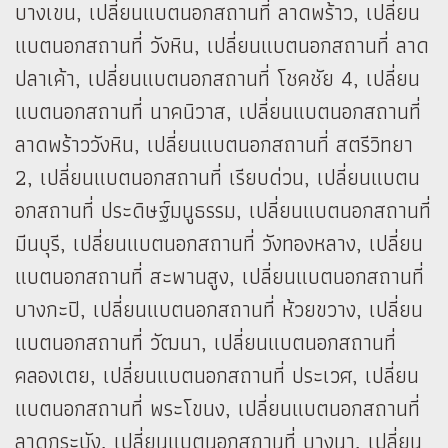
บางเขน, เปลี่ยนแบตนอกสถานที่ ลาดพร้าว, เปลี่ยน
แบตนอกสถานที่ วังหิน, เปลี่ยนแบตนอกสถานที่ ลาด
ปลาเค้า, เปลี่ยนแบตนอกสถานที่ โชคชัย 4, เปลี่ยน
แบตนอกสถานที่ นาคนิวาส, เปลี่ยนแบตนอกสถานที่
ลาดพร้าววังหิน, เปลี่ยนแบตนอกสถานที่ สตรีวิทยา
2, เปลี่ยนแบตนอกสถานที่ เรียบด่วน, เปลี่ยนแบตน
อกสถานที่ ประดิษฐ์มนูธรรม, เปลี่ยนแบตนอกสถานที่
มีนบุรี, เปลี่ยนแบตนอกสถานที่ วังทองหลาง, เปลี่ยน
แบตนอกสถานที่ สะพานสูง, เปลี่ยนแบตนอกสถานที่
บางกะปิ, เปลี่ยนแบตนอกสถานที่ ห้วยขวาง, เปลี่ยน
แบตนอกสถานที่ วัฒนา, เปลี่ยนแบตนอกสถานที่
คลองเตย, เปลี่ยนแบตนอกสถานที่ ประเวศ, เปลี่ยน
แบตนอกสถานที่ พระโขนง, เปลี่ยนแบตนอกสถานที่
ลาดกระบัง, เปลี่ยนแบตนอกสถานที่ บางนา, เปลี่ยน