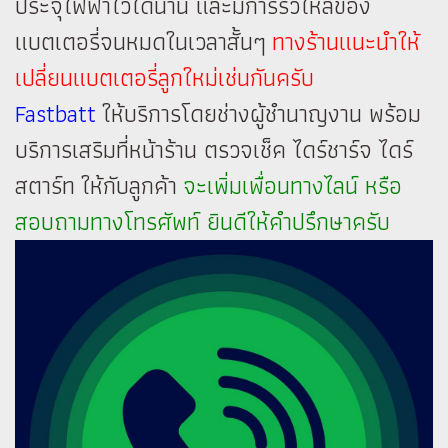
ประจุไฟฟ้าไว้ได้นาน และมีการรั่วไหลของ
แบตเตอรี่จนหมดในเวลาสั้นๆ
ทางร้านแนะนำให้
เปลี่ยนแบตเตอรี่ลูกใหม่เช่นกันครับ
Fastbatt
ให้บริการโดยช่างผู้ชำนาญงาน พร้อม
บริการเสริมที่หน้าร้าน ตรวจเช็ค ไดร์ชาร์จ ไดร์
สตาร์ท ให้กับลูกค้า
จะเพิ่มเพื่อนทางไลน์ หรือ
สอบถามทางโทรศัพท์ ยินดีให้คำปรึกษาครับ