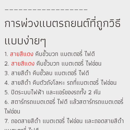
——————————————————
การพ่วงแบตรถยนต์ที่ถูกวิธี
แบบง่ายๆ
1.
สายสีแดง
คีบขั้วบวก แบตเตอรี่ ไฟดี
2.
สายสีแดง
คีบขั้วบวก แบตเตอรี่ ไฟอ่อน
3. สายสีดำ คีบขั้วลบ แบตเตอรี่ ไฟดี
4. สายสีดำ คีบตัวถังโลหะ รถที่แบตเตอรี่ ไฟอ่อน
5. ปิดระบบไฟฟ้า และแอร์ของรถทั้ง 2 คัน
6. สตาร์ทรถแบตเตอรี่ ไฟดี แล้วสตาร์ทรถแบตเตอรี่
ไฟอ่อน
7. ถอดสายสีดำ แบตเตอรี่ ไฟอ่อน และถอดสายสีดำ