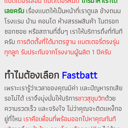
แบตเตอรี่เสื่อม แบตเตอรี่หมด
โทรมาหาเราได้
เลยครับ
เรื่องแบตให้เป็นหน้าที่เราดูแล ข้างถนน
โรงแรม บ้าน คอนโด ห้างสรรพสินค้า ในตรอก
ซอกซอย หรือสถานที่อื่นๆ เราให้บริการถึงที่ทันที
ครับ
การติดตั้งที่ได้มาตรฐาน แบตเตอรี่ตรงรุ่น
ทุกลูก รับประกันจากโรงงานผู้ผลิต 1 ปีครับ
ทำไมต้องเลือก
Fastbatt
เพราะเรารู้ว่าเวลาของคุณมีค่า และปัญหารถเสีย
รอไม่ได้ เราจึงมุ่งมั่นให้บริการ
ชาวสุขุมวิท
ด้วย
ความรวดเร็ว และจริงใจ ไม่ว่าคุณจะติดแหง็กอ
ยู่ที่ไหน
เราคือเพื่อนที่พร้อมออกไปหาคุณทันที