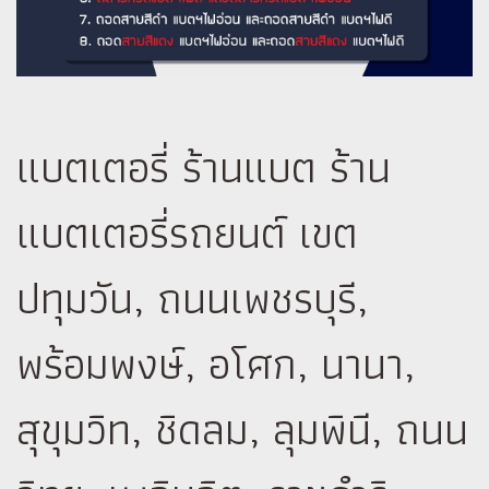
แบตเตอรี่ ร้านแบต ร้าน
แบตเตอรี่รถยนต์ เขต
ปทุมวัน, ถนนเพชรบุรี,
พร้อมพงษ์, อโศก, นานา,
สุขุมวิท, ชิดลม, ลุมพินี, ถนน