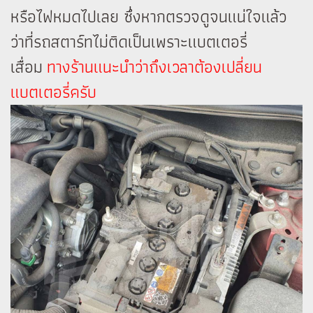
หรือไฟหมดไปเลย ซึ่งหากตรวจดูจนแน่ใจแล้ว
ว่าที่รถสตาร์ทไม่ติดเป็นเพราะแบตเตอรี่
เสื่อม
ทางร้านแนะนำว่าถึงเวลาต้องเปลี่ยน
แบตเตอรี่ครับ