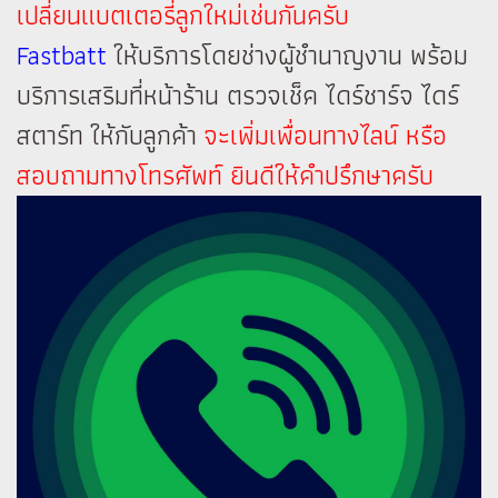
เปลี่ยนแบตเตอรี่ลูกใหม่เช่นกันครับ
Fastbatt
ให้บริการโดยช่างผู้ชำนาญงาน พร้อม
บริการเสริมที่หน้าร้าน ตรวจเช็ค ไดร์ชาร์จ ไดร์
สตาร์ท ให้กับลูกค้า
จะเพิ่มเพื่อนทางไลน์ หรือ
สอบถามทางโทรศัพท์ ยินดีให้คำปรึกษาครับ