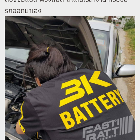
รถออกมาเอง