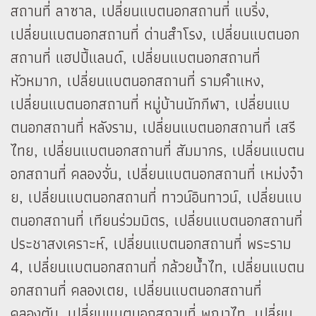
สถานที่ ลาซาล, เปลี่ยนแบตนอกสถานที่ แบริ่ง,
เปลี่ยนแบตนอกสถานที่ ด่านสำโรง, เปลี่ยนแบตนอก
สถานที่ แฮปปี้แลนด์, เปลี่ยนแบตนอกสถานที่
หัวหมาก, เปลี่ยนแบตนอกสถานที่ รามคำแหง,
เปลี่ยนแบตนอกสถานที่ หมู่บ้านนักกีฬา, เปลี่ยนแบ
ตนอกสถานที่ หลังราม, เปลี่ยนแบตนอกสถานที่ เสรี
ไทย, เปลี่ยนแบตนอกสถานที่ สัมมากร, เปลี่ยนแบตน
อกสถานที่ คลองจั่น, เปลี่ยนแบตนอกสถานที่ เหม่งจ๋า
ย, เปลี่ยนแบตนอกสถานที่ ทาวน์อินทาวน์, เปลี่ยนแบ
ตนอกสถานที่ เทียนร่วมมิตร, เปลี่ยนแบตนอกสถานที่
ประชาสงเคราะห์, เปลี่ยนแบตนอกสถานที่ พระราม
4, เปลี่ยนแบตนอกสถานที่ กล้วยน้ำไท, เปลี่ยนแบตน
อกสถานที่ คลองเตย, เปลี่ยนแบตนอกสถานที่
คลองตัน, เปลี่ยนแบตนอกสถานที่ พญาไท, เปลี่ยน