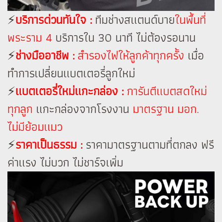
⚡
บริการด่วนทันใจ :
ทีมช่างสแตนด์บาย
ในพื้นที่
พระราม 4
บริการใน 30 นาที ไม่ต้องรอนาน
⚡
ช่างมืออาชีพ :
สำรองไฟให้ลูกค้าทุกครั้ง
เมื่อ
ทำการเปลี่ยนแบตเตอรี่ลูกใหม่
⚡
แบตเตอรี่ใหม่แกะกล่อง :
การันตีแบตสดใหม่
ทุกลูก
แกะกล่องจากโรงงาน
มาตรฐาน มอก.
ไม่มีย้อมแมว
⚡
ราคาเป็นธรรม :
ราคามาตรฐานตามที่ตกลง ฟรี
ค่าแรง ไม่บวก ไม่ชาร์จเพิ่ม