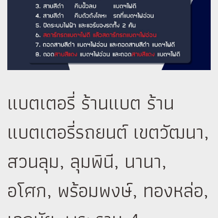
แบตเตอรี่ ร้านแบต ร้าน
แบตเตอรี่รถยนต์ เขตวัฒนา,
สวนลุม, ลุมพินี, นานา,
อโศก, พร้อมพงษ์, ทองหล่อ,