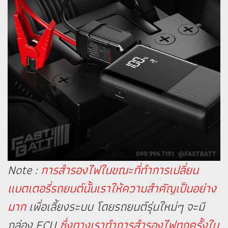
Note :
การสำรองไฟในขณะที่ทำการเปลี่ยน
แบตเตอรี่รถยนต์นั้นเราให้ความสำคัญเป็นอย่าง
มาก
เพื่อเลี้ยงระบบ โดยรถยนต์รุ่นใหม่ๆ จะมี
กล่อง ECU
ซึ่งทางเราทำการสำรองไฟทุกครั้งใน