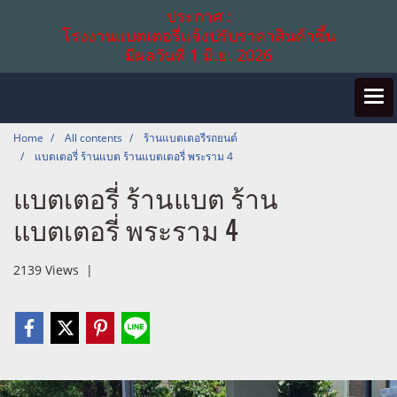
ประกาศ :
โรงงานแบตเตอรี่แจ้งปรับราคาสินค้าขึ้น
มีผลวันที่ 1 มิ.ย. 2026
Home
All contents
ร้านแบตเตอรีรถยนต์
แบตเตอรี่ ร้านแบต ร้านแบตเตอรี่ พระราม 4
แบตเตอรี่ ร้านแบต ร้าน
แบตเตอรี่ พระราม 4
2139 Views
|