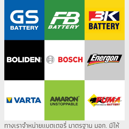
ทางเราจำหน่ายแบตเตอรี่ มาตรฐาน มอก. มีให้