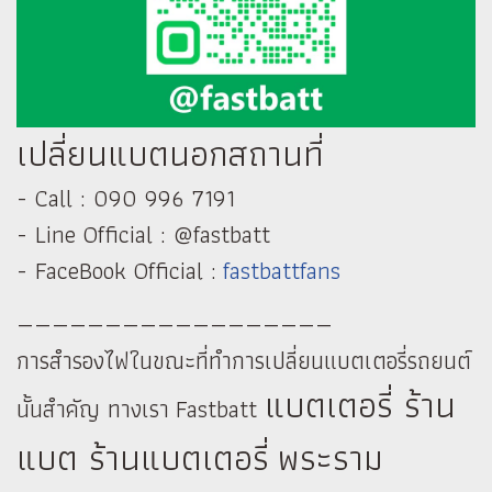
เปลี่ยนแบตนอกสถานที่
- Call : 090 996 7191
- Line Official : @fastbatt
- FaceBook Official :
fastbattfans
——————————————————
การสำรองไฟในขณะที่ทำการเปลี่ยนแบตเตอรี่รถยนต์
แบตเตอรี่ ร้าน
นั้นสำคัญ ทางเรา Fastbatt
แบต ร้านแบตเตอรี่ พระราม