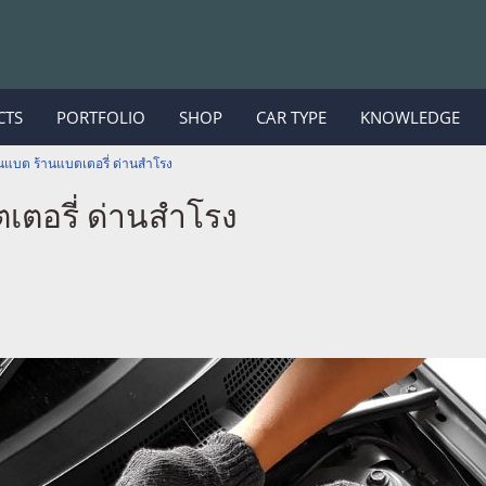
CTS
PORTFOLIO
SHOP
CAR TYPE
KNOWLEDGE
านแบต ร้านแบตเตอรี่ ด่านสำโรง
เตอรี่ ด่านสำโรง