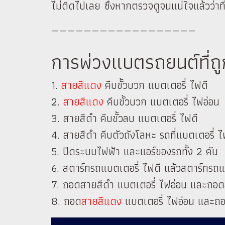
ไม่ติดไปเลย ซึ่งหากตรวจดูจนแน่ใจแล้วว่าที
——————————————————
การพ่วงแบตรถยนต์ที่ถู
1.
สายสีแดง
คีบขั้วบวก แบตเตอรี่ ไฟดี
2.
สายสีแดง
คีบขั้วบวก แบตเตอรี่ ไฟอ่อน
3. สายสีดำ คีบขั้วลบ แบตเตอรี่ ไฟดี
4. สายสีดำ คีบตัวถังโลหะ รถที่แบตเตอรี่ ไ
5. ปิดระบบไฟฟ้า และแอร์ของรถทั้ง 2 คัน
6. สตาร์ทรถแบตเตอรี่ ไฟดี แล้วสตาร์ทรถแ
7. ถอดสายสีดำ แบตเตอรี่ ไฟอ่อน และถอด
8. ถอด
สายสีแดง
แบตเตอรี่ ไฟอ่อน และถ