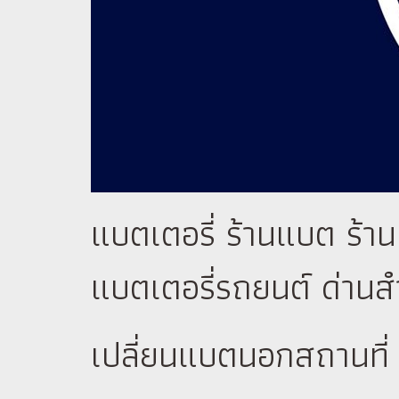
แบตเตอรี่ ร้านแบต ร้าน
แบตเตอรี่รถยนต์ ด่านส
เปลี่ยนแบตนอกสถานที่