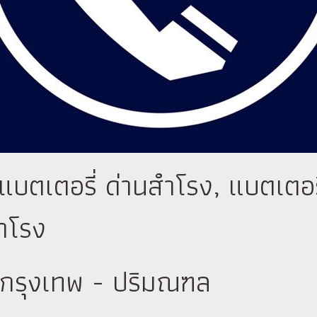
แบตเตอรี่ ด่านสำโรง, แบตเตอรี
ำโรง
 กรุงเทพ - ปริมณฑล