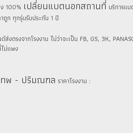
เปลี่ยนแบตนอกสถานที่
าส่ง 100%
บริการแบต
ก ทุกรุ่นรับประกัน 1 ปี
รนด์ส่งตรงจากโรงงาน ไม่ว่าจะเป็น FB, GS, 3K, PAN
ี่ไม่แพง
งเทพ - ปริมณฑล
ราคาโรงงาน :