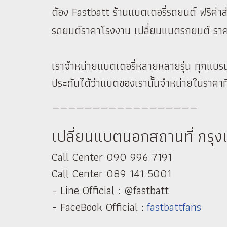
ต้อง Fastbatt ร้านแบตเตอรี่รถยนต์ ฟรีค่
รถยนต์ราคาโรงงาน เปลี่ยนแบตรถยนต์ ราคาถู
เราจำหน่ายแบตเตอรี่หลายหลายรุ่น ทุกแบ
ประกันได้ว่าแบตของเรานั้นจำหน่ายในราคาท
——————————————————
เปลี่ยนแบตนอกสถานที่ กรุ
Call Center 090 996 7191
Call Center 089 141 5001
- Line Official : @fastbatt
- FaceBook Official :
fastbattfans