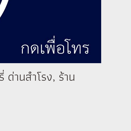
่ ด่านสำโรง, ร้าน