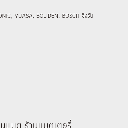
ASONIC, YUASA, BOLIDEN, BOSCH จึงรับ
้านแบต ร้านแบตเตอรี่