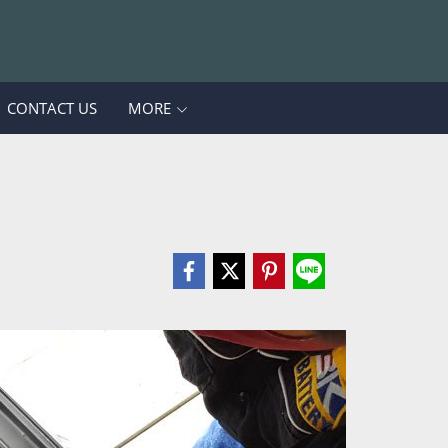
CONTACT US
MORE