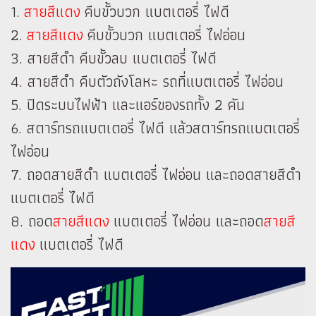
1.
สายสีแดง
คีบขั้วบวก แบตเตอรี่ ไฟดี
2.
สายสีแดง
คีบขั้วบวก แบตเตอรี่ ไฟอ่อน
3. สายสีดำ คีบขั้วลบ แบตเตอรี่ ไฟดี
4. สายสีดำ คีบตัวถังโลหะ รถที่แบตเตอรี่ ไฟอ่อน
5. ปิดระบบไฟฟ้า และแอร์ของรถทั้ง 2 คัน
6. สตาร์ทรถแบตเตอรี่ ไฟดี แล้วสตาร์ทรถแบตเตอรี่
ไฟอ่อน
7. ถอดสายสีดำ แบตเตอรี่ ไฟอ่อน และถอดสายสีดำ
แบตเตอรี่ ไฟดี
8. ถอด
สายสีแดง
แบตเตอรี่ ไฟอ่อน และถอด
สายสี
แดง
แบตเตอรี่ ไฟดี