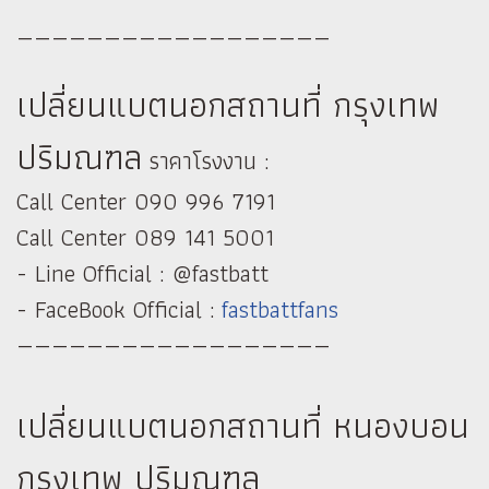
——————————————————
เปลี่ยนแบตนอกสถานที่ กรุงเทพ
ปริมณฑล
ราคาโรงงาน :
Call Center 090 996 7191
Call Center 089 141 5001
- Line Official : @fastbatt
- FaceBook Official :
fastbattfans
——————————————————
เปลี่ยนแบตนอกสถานที่ หนองบอน
กรุงเทพ ปริมณฑล