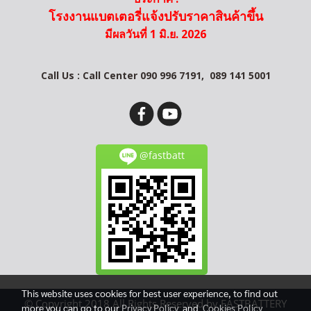
โรงงานแบตเตอรี่แจ้งปรับราคาสินค้าขึ้น
มีผลวันที่ 1 มิ.ย. 2026
Call Us : Call Center 090 996 7191,
089 141 5001
@fastbatt
This website uses cookies for best user experience, to find out
© Copyright 2018 All Rights Reserved by FASTBATTERY
more you can go to our
Privacy Policy
and
Cookies Policy