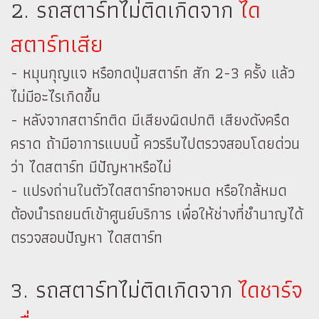
2. รถสตาร์ทไม่ติดเกิดจาก
ได
สตาร์ทเสีย
- หมุนกุญแจ หรือกดปุ่มสตาร์ท สัก 2-3 ครั้ง แล้ว
ไม่มีอะไรเกิดขึ้น
- หลังจากสตาร์ทติด มีเสียงผิดปกติ เสียงดังครืด
คราด ถ้ามีอาการแบบนี้ ควรรีบไปตรวจสอบโดยด่วน
ว่า ไดสตาร์ท มีปัญหาหรือไม่
- แปรงถ่านในตัวไดสตาร์ทอาจหมด หรือใกล้หมด
ต้องนำรถยนต์เข้าศูนย์บริการ เพื่อให้ช่างที่ชำนาญได้
ตรวจสอบปัญหา ไดสตาร์ท
3. รถสตาร์ทไม่ติดเกิดจาก
ไดชาร์จ