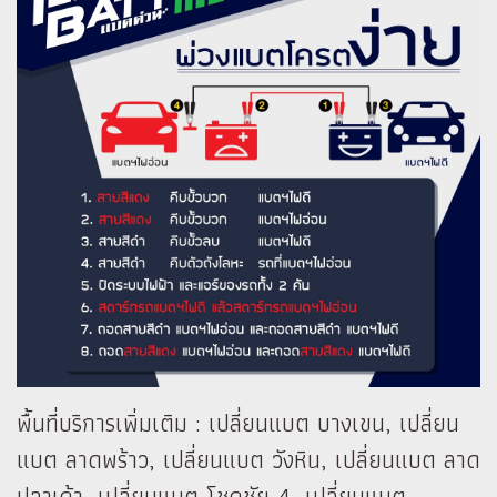
พื้นที่บริการเพิ่มเติม : เปลี่ยนแบต บางเขน, เปลี่ยน
แบต ลาดพร้าว, เปลี่ยนแบต วังหิน, เปลี่ยนแบต ลาด
ปลาเค้า, เปลี่ยนแบต โชคชัย 4, เปลี่ยนแบต