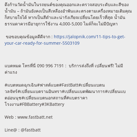
ดึงก้านวัดน้ำมันในรถยนต์ของคุณออกและตรวจสอบระดับและสีของ
น้ำมัน – ถ้ามันยังคงเป็นสีเหลืองอำพันและตรงตามเครื่องหมายเติมคุณ
ก็สบายใจได้ หากเป็นสีดำและน่ารังเกียจเปลี่ยนโดยเร็วที่สุด น้ำมัน
ธรรมดาควรมีอายุการใช้งาน 4,000-5,000 ไมล์ก็จะไม่มีปัญหา
ขอขอบคุณข้อมูลดีดีจาก :
https://jalopnik.com/11-tips-to-get-
your-car-ready-for-summer-5503109
แบตหมด โทรที่นี่ 090 996 7191 : บริการส่งถึงที่ เปลี่ยนฟรี! ไม่มี
ค่าแรง
#แบตหมดฉุกเฉิน#ฟาสต์แบต#FastBatt#เปลี่ยนแบตน
วลจัทร์#เปลี่ยนแบตรามอินทรา#เปลี่ยนแบตพัฒนาการ#เปลี่ยนแบ
ตอ่อนนุช#เปลี่ยนแบตนอกสถานที่#แบตราคา
โรงงาน#FBBattery#3KBattery
Web : www.fastbatt.net
Line@ : @fastbatt