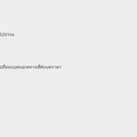
c5201ea
เปลี่ยนแบตนอกสถานที่#แบตราคา