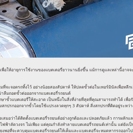
เพื่อให้อายุการใช้งานของแบตเตอรี่ยาวนานยิ่งขึ้น แม้การดูแลเหล่านี้อาจ
ี่จะจอดรถทิ้งไว้ อย่างน้อยสองสัปดาห์ ให้ปลดขั้วต่อในเทอร์มินัลเพื่อหลีก
ย่าลืมถอดขั้วต่อออกจากแบตเตอรี่รถยนต์
ษาขั้วแบตเตอรี่ให้สะอาด เป็นหนึ่งในสิ่งที่ง่ายที่สุดที่คุณสามารถทำได้ เพื
่งสกปรกออกจากขั้วโดยใช้แปรงลวดทุกๆ 3 สัปดาห์ สิ่งสกปรกที่ติดอยู่ระหว่
เสมอว่าได้ติดตั้งแบตเตอรี่รถยนต์อย่างถูกต้องและปลอดภัยแล้ว การผลักแ
ฟฟ้าลัดวงจร ไม่เพียง แต่คุณกำลังทำลายแบตเตอรี่รถยนต์เท่านั้น แต่ยังเป
ียงพอที่จะควบคุมแบตเตอรี่รถยนต์ให้เต็มและแบตเตอรี่จะหมดหากรถออกไป ใช้