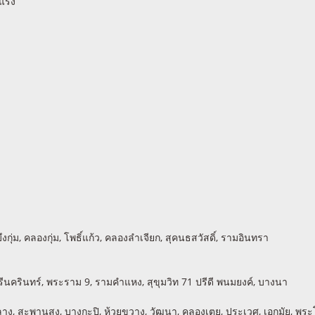
าแรง
กุ่ม, คลองกุ่ม, โพธิ์แก้ว, คลองลำเจียก, สุคนธสวัสดิ์, รามอินทรา
รีนครินทร์, พระราม 9, รามคำแหง, สุขุมวิท 71 ปรีดี พนมยงค์, บางนา
งทองหลาง, สะพานสูง, บางกะปิ, ห้วยขวาง, วัฒนา, คลองเตย, ประเวศ, เอกมัย, 