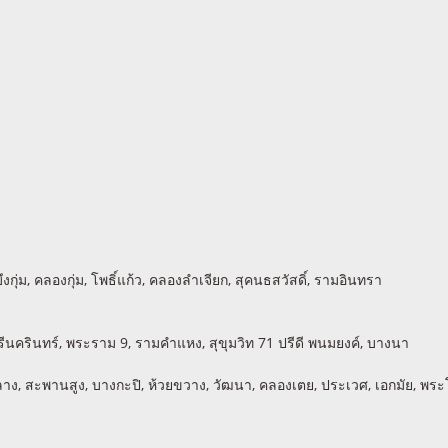
กุ่ม, คลองกุ่ม, โพธิ์แก้ว, คลองลำเจียก, สุคนธสวัสดิ์, รามอินทรา
รีนครินทร์, พระราม 9, รามคำแหง, สุขุมวิท 71 ปรีดี พนมยงค์, บางนา
งทองหลาง, สะพานสูง, บางกะปิ, ห้วยขวาง, วัฒนา, คลองเตย, ประเวศ, เอกมัย, 