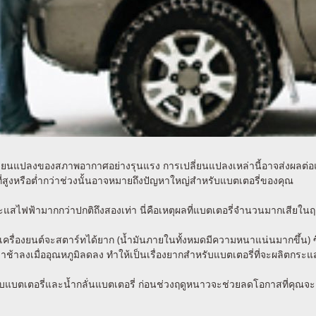
ลี่ยนแปลงของสภาพอากาศอย่างรุนแรง การเปลี่ยนแปลงเหล่านี้อาจส่งผลต่อแ
ที่สูงหรือต่ำกว่าช่วงนั้นอาจหมายถึงปัญหาใหญ่สำหรับแบตเตอรี่ของคุณ
สไฟฟ้ามากกว่าปกติถึงสองเท่า นี่คือเหตุผลที่แบตเตอรี่จำนวนมากเสียใน
เย็นเครื่องยนต์จะสตาร์ทได้ยาก (น้ำมันภายในทั้งหมดมีความหนาแน่นมากขึ้น
ฟ้าช้าลงเมื่ออุณหภูมิลดลง ทำให้เป็นเรื่องยากสำหรับแบตเตอรี่ที่จะผลิตกร
บตเตอรี่และน้ำกลั่นแบตเตอรี่ ก่อนช่วงฤดูหนาวจะช่วยลดโอกาสที่คุณจะ