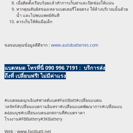
เมื่อติดตั้งเรียบร้อยแล้วทำการเก็บฝาและปิดช่องให้แน่น
หากคุณสัมผัสของเหลวแบตเตอรี่โดยตรง ให้ล้างบริเวณนั้นด้วย
น้ำ และไปพบแพทย์ทันที
ควรเก็บให้พ้นมือเด็ก
ขอขอบคุณข้อมูลดีดีจาก :
www.autobatteries.com
แบตหมด โทรที่นี่ 090 996 7191 : บริการส่ง
ถึงที่ เปลี่ยนฟรี! ไม่มีค่าแรง
#แบตหมดฉุกเฉิน#ฟาสต์แบต#FastBatt#เปลี่ยนแบตน
วลจัทร์#เปลี่ยนแบตรามอินทรา#เปลี่ยนแบตพัฒนาการ#เปลี่ยนแบ
ตอ่อนนุช#เปลี่ยนแบตนอกสถานที่#แบตราคา
โรงงาน#FBBattery#3KBattery
Web : www.fastbatt.net