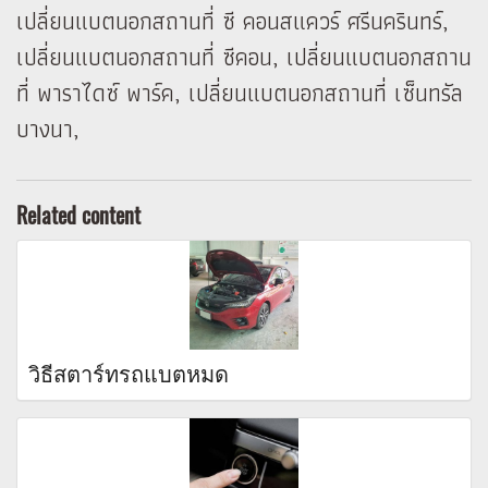
เปลี่ยนแบตนอกสถานที่ ซี คอนสแควร์ ศรีนครินทร์,
เปลี่ยนแบตนอกสถานที่ ซีคอน, เปลี่ยนแบตนอกสถาน
ที่ พาราไดซ์ พาร์ค, เปลี่ยนแบตนอกสถานที่ เซ็นทรัล
บางนา,
Related content
วิธีสตาร์ทรถแบตหมด