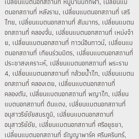
เปลี่ยนแบตนอกสถานที่ หมู่บ้านนักกีฬา, เปลี่ยนแบ
ตนอกสถานที่ หลังราม, เปลี่ยนแบตนอกสถานที่ เสรี
ไทย, เปลี่ยนแบตนอกสถานที่ สัมมากร, เปลี่ยนแบตน
อกสถานที่ คลองจั่น, เปลี่ยนแบตนอกสถานที่ เหม่งจ๋า
ย, เปลี่ยนแบตนอกสถานที่ ทาวน์อินทาวน์, เปลี่ยนแบ
ตนอกสถานที่ เทียนร่วมมิตร, เปลี่ยนแบตนอกสถานที่
ประชาสงเคราะห์, เปลี่ยนแบตนอกสถานที่ พระราม
4, เปลี่ยนแบตนอกสถานที่ กล้วยน้ำไท, เปลี่ยนแบตน
อกสถานที่ คลองเตย, เปลี่ยนแบตนอกสถานที่
คลองตัน, เปลี่ยนแบตนอกสถานที่ พญาไท, เปลี่ยน
แบตนอกสถานที่ ดินแดง, เปลี่ยนแบตนอกสถานที่
อนุสาวรีย์ชัยสมรภูมิ, เปลี่ยนแบตนอกสถานที่
อนุสาวรีย์ชัย, เปลี่ยนแบตนอกสถานที่ ศรีอยุธยา,
เปลี่ยนแบตนอกสถานที่ ธัญญาพาร์ค ศรีนครินทร์,