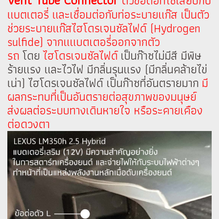
Vent Tube Connector
ตัวข้อต่อที่ใช้เสียบกับ
แบตเตอรี่ และเชื่อมต่อกับท่อระบายแก๊ส เป็นตัว
ช่วยระบายแก๊สไฮโดรเจนซัลไฟด์ (Hydrogen
sulfide) จากแแบตเตอรี่ออกจากตัว
รถ
โดย
ไฮโดรเจนซัลไฟด์
เป็นก๊าซไม่มีสี มีพิษ
ร้ายแรง และไวไฟ มีกลิ่นรุนแรง (มีกลิ่นคล้ายไข่
เน่า) ไฮโดรเจนซัลไฟด์ เป็นก๊าซที่อันตรายมาก
มี
ผลกระทบที่เป็นอันตรายต่อสุขภาพของมนุษย์
ส่งผลต่อระบบทางเดินหายใจ หรือระคายเคือง
ต่อดวงตา