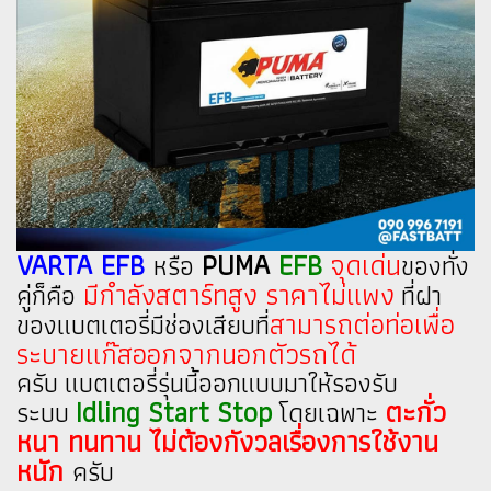
VARTA EFB
PUMA
EFB
จุดเด่น
หรือ
ของทั่ง
มีกำลังสตาร์ทสูง ราคาไม่แพง
คู่ก็คือ
ที่ฝา
สามารถต่อท่อเพื่อ
ของแบตเตอรี่มีช่องเสียบที่
ระบายแก๊สออกจากนอกตัวรถได้
ครับ แบตเตอรี่รุ่นนี้ออกแบบมาให้รองรับ
Idling Start Stop
ตะกั่ว
ระบบ
โดยเฉพาะ
หนา ทนทาน ไม่ต้องกังวลเรื่องการใช้งาน
หนัก
ครับ