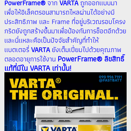
PowerFrame®
จาก
VARTA
ถูกออกแบบมา
เพื่อให้อิเล็คตรอนสามารถไหลผ่านได้อย่างมี
ประสิทธิภาพ และ Frame ที่อยู่บริเวณรอบโครง
กริดยังถูกสร้างขึ้นมาเพื่อป้องกันการช็อตอีกด้วย
และนี่แหละคือเป็นปัจจัยสำคัญที่ทำให้
แบตเตอรี่
VARTA
ยังเต็มเปี่ยมไปด้วยคุณภาพ
PowerFrame® ลิขสิทธิ์
ตลอดอายุการใช้งาน
แท้ที่มีใน VARTA เท่านั้น!