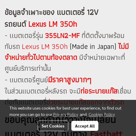
ข้อมูลจำเพาะของ แบตเตอรี่ 12V
รถยนต์
Lexus LM 350h
- เเบตเตอรี่รุ่น
355LN2-MF
ที่ติดตั้งมาพร้อม
กับรถ
Lexus LM 350h
(Made in Japan)
ไม่มี
จำหน่ายทั่วไปตามท้องตลาด
มีจำหน่ายเฉพาะที่
ศูนย์บริการเท่านั้น
มีราคาสูงมากๆ
- แบตเตอรี่ศูนย์
ในส่วนแบตเตอรี่หลังรถ จะมี
ท่อระบายแก๊ส
เชื่อม
ต่อกับแบตเตอรี่
ช่วยระบายแก๊สออกจากตัวรถ
This website uses cookies for best user experience, to find out
more you can go to our
Privacy Policy
and
Cookies Policy
ขอบคุณลูกค้าที่ไว้วางใจเปลี่ยน
Set Cookies
Accept All
แบตเตอรี่ 12V กับทาง
Fastbatt