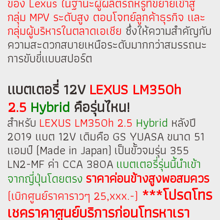
ของ Lexus ในฐานะผู้ผลิตรถหรูที่ขยายเข้าสู่
กลุ่ม MPV ระดับสูง ตอบโจทย์ลูกค้าธุรกิจ และ
กลุ่มผู้บริหารในตลาดเอเชีย
ซึ่งให้ความสำคัญกับ
ความสะดวกสบายเหนือระดับมากกว่าสมรรถนะ
การขับขี่แบบสปอร์ต
แบตเตอรี่ 12V
LEXUS LM350h
2.5
Hybrid
คือรุ่นไหน!
สำหรับ
LEXUS LM350h 2.5
Hybrid
หลังปี
2019 แบต 12V เดิมคือ GS YUASA ขนาด 51
แอมป์ (Made in Japan) เป็นขั้วจมรุ่น 355
LN2-MF ค่า CCA 380A
แบตเตอรี่รุ่นนี้นำเข้า
ราคาค่อนข้างสูงพอสมควร
จากญี่ปุ่นโดยตรง
***โปรดโทร
(เบิกศูนย์ราคาราวๆ 25,xxx.-)
เชคราคาศูนย์บริการก่อนโทรหาเรา