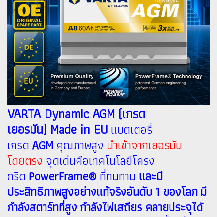
VARTA Dynamic AGM (เกรด
เยอรมัน) Made in EU
แบตเตอรี่
เกรด
AGM
คุณภาพสูง
นำเข้าจากเยอรมัน
โดยตรง
จุดเด่นคือเทคโนโลยีโครง
กริด
PowerFrame®
ที่ทนทาน
และมี
ประสิทธิภาพสูงอย่างแท้จริงอันดับ 1 ของโลก มี
กำลังสตาร์ทที่สูง กำลังไฟเสถียร คลายประจุได้