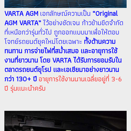
VARTA AGM
เอกลักษณ์ความเป็น
“Original
AGM VARTA”
ไว้อย่างชัดเจน ก้าวข้ามขีดจำกัด
ที่เหนือกว่ารุ่นทั่วไป ถูกออกแบบมาเพื่อให้ตอบ
โจทย์รถยนต์ยุคใหม่โดยเฉพาะ
ทั้งด้านความ
ทนทาน การจ่ายไฟที่สม่ำเสมอ และอายุการใช้
งานที่ยาวนาน โดย VARTA ได้รับการยอมรับใน
ตลาดรถยนต์ยุโรป และเอเชียมาอย่างยาวนาน
กว่า 130+ ปี
อายุการใช้งานนานเฉลี่ยอยู่ที่ 3-6
ปี รุ่นแนะนำครับ