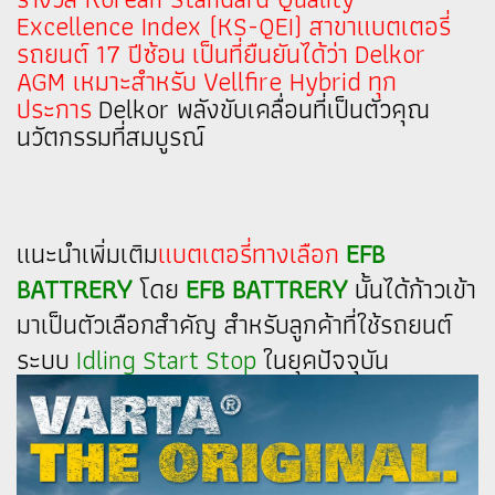
Excellence Index (KS-QEI) สาขาแบตเตอรี่
รถยนต์ 17 ปีซ้อน เป็นที่ยืนยันได้ว่า Delkor
AGM เหมาะสำหรับ Vellfire Hybrid ทุก
ประการ
Delkor พลังขับ
เคลื่อนที่เป็นตัวคุณ
นวัตกรรมที่สมบูรณ์
แนะนำเพิ่มเติม
แบตเตอรี่ทางเลือก
EFB
BATTRERY
โดย
EFB BATTRERY
นั้นได้ก้าวเข้า
มาเป็นตัวเลือกสำคัญ สำหรับลูกค้าที่ใช้รถยนต์
ระบบ
Idling Start Stop
ในยุคปัจจุบัน