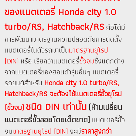
ของแบตเตอรี่ Honda city 1.0
turbo/RS, Hatchback/RS
คือได้มี
การพัฒนามาตรฐานความปลอดภัยการติดตั้ง
แบตเตอรี่ในตัวรถมาเป็น
มาตรฐานยุโรป
(DIN)
หรือ เรียกว่าแบตเตอรี่
ขั้วจม
ซึ่งแตกต่าง
จากแบตเตอรี่ของฮอนด้ารุ่นอื่นๆ แบตเตอรี่
รถยนต์สำหรับ
Honda city 1.0 turbo/RS,
Hatchback/RS จะต้องใช้แบตเตอรี่ขั้วยุโรป
ชนิด DIN เท่านั้น
(ห้ามเปลี่ยน
(ขั้วจม)
แบตเตอรี่ขั้วลอยโดยเด็ดขาด)
แบตเตอรี่ขั้ว
จม
มาตรฐานยุโรป (DIN)
จะมี
ราคาสูงกว่า