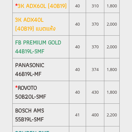
*
3K ADX60L (40B19)
40
310
1,800
3K ADX40L
40
370
2,000
(40B19) แบตแห้ง
FB PREMIUM GOLD
40
370
2,000
44B19L-SMF
PANASONIC
40
374
1,800
46B19L-MF
*
ROVOTO
40
430
1,800
50B20L-SMF
BOSCH AMS
41
400
2,200
55B19L-SMF