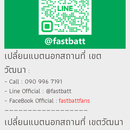
เปลี่ยนแบตนอกสถานที่ เขต
วัฒนา
:
- Call : 090 996 7191
- Line Official : @fastbatt
- FaceBook Official :
fastbattfans
——————————————————
เปลี่ยนแบตนอกสถานที่ เขตวัฒนา