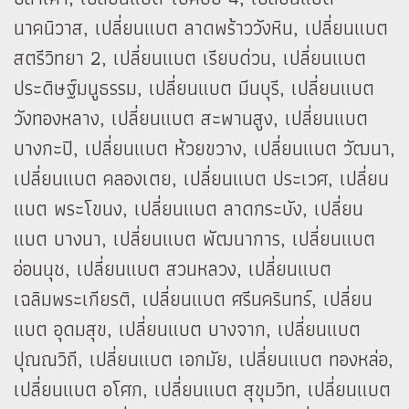
นาคนิวาส, เปลี่ยนแบต ลาดพร้าววังหิน, เปลี่ยนแบต
สตรีวิทยา 2, เปลี่ยนแบต เรียบด่วน, เปลี่ยนแบต
ประดิษฐ์มนูธรรม, เปลี่ยนแบต มีนบุรี, เปลี่ยนแบต
วังทองหลาง, เปลี่ยนแบต สะพานสูง, เปลี่ยนแบต
บางกะปิ, เปลี่ยนแบต ห้วยขวาง, เปลี่ยนแบต วัฒนา,
เปลี่ยนแบต คลองเตย, เปลี่ยนแบต ประเวศ, เปลี่ยน
แบต พระโขนง, เปลี่ยนแบต ลาดกระบัง, เปลี่ยน
แบต บางนา, เปลี่ยนแบต พัฒนาการ, เปลี่ยนแบต
อ่อนนุช, เปลี่ยนแบต สวนหลวง, เปลี่ยนแบต
เฉลิมพระเกียรติ, เปลี่ยนแบต ศรีนครินทร์, เปลี่ยน
แบต อุดมสุข, เปลี่ยนแบต บางจาก, เปลี่ยนแบต
ปุณณวิถี, เปลี่ยนแบต เอกมัย, เปลี่ยนแบต ทองหล่อ,
เปลี่ยนแบต อโศก, เปลี่ยนแบต สุขุมวิท, เปลี่ยนแบต