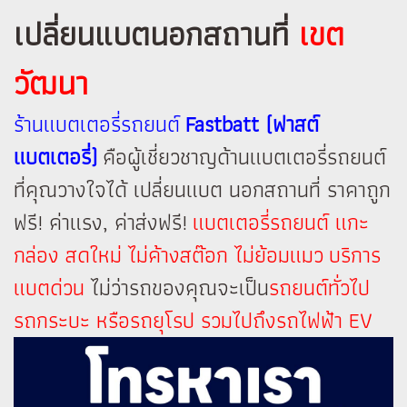
เปลี่ยนแบตนอกสถานที่
เขต
วัฒนา
ร้านแบตเตอรี่รถยนต์
Fastbatt (ฟาสต์
แบตเตอรี่)
คือผู้เชี่ยวชาญด้านแบตเตอรี่รถยนต์
ที่คุณวางใจได้ เปลี่ยนแบต นอกสถานที่ ราคาถูก
ฟรี! ค่าแรง, ค่าส่งฟรี!
แบตเตอรี่รถยนต์ แกะ
กล่อง สดใหม่ ไม่ค้างสต๊อก ไม่ย้อมแมว บริการ
แบตด่วน
ไม่ว่ารถของคุณจะเป็น
รถยนต์ทั่วไป
รถกระบะ หรือรถยุโรป รวมไปถึงรถไฟฟ้า EV