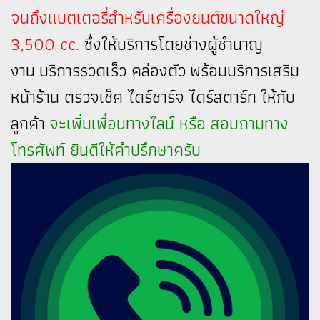
จนถึงแบตเตอรี่สำหรับเครื่องยนต์ขนาดใหญ่
3,500 cc.
ซึ่งให้บริการโดยช่างผู้ชำนาญ
งาน บริการรวดเร็ว คล่องตัว พร้อมบริการเสริม
หน้าร้าน ตรวจเช็ค ไดร์ชาร์จ ไดร์สตาร์ท ให้กับ
ลูกค้า
จะเพิ่มเพื่อนทางไลน์ หรือ สอบถามทาง
โทรศัพท์ ยินดีให้คำปรึกษาครับ