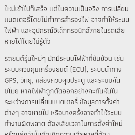
ใหม่เข้าไปก็เสร็จ แต่ในความเป็นจริง การเปลี่ยน
แบตเตอรี่โดยไม่ทำการสำรองไฟ อาจทำให้ระบบ
ไฟฟ้า และอุปกรณ์อิเล็กทรอนิกส์ภายในรถเสีย
หายได้โดยไม่รู้ตัว
รถยนต์รุ่นใหม่ๆ มักมีระบบไฟฟ้าที่ซับซ้อน เช่น
ระบบควบคุมเครื่องยนต์ (ECU), ระบบนำทาง
GPS, วิทยุ, กล่องควบคุมประตู และระบบกัน
ขโมย หากไฟฟ้าถูกตัดออกอย่างกะทันหันใน
ระหว่างการเปลี่ยนแบตเตอรี่ ข้อมูลการตั้งค่า
ต่างๆ อาจหายไป หรือบางครั้งอาจทำให้ระบบ
ทำงานผิดพลาด ต้องเสียเวลาในการตั้งค่าใหม่
หรือแย่กว่านั้นคือเกิดความเสียหายที่ต้อง