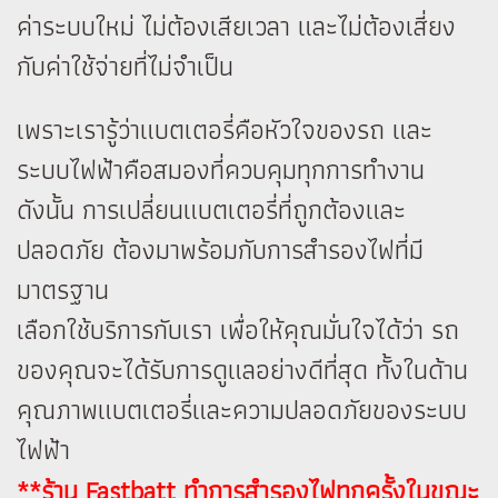
ค่าระบบใหม่ ไม่ต้องเสียเวลา และไม่ต้องเสี่ยง
กับค่าใช้จ่ายที่ไม่จำเป็น
เพราะเรารู้ว่าแบตเตอรี่คือหัวใจของรถ และ
ระบบไฟฟ้าคือสมองที่ควบคุมทุกการทำงาน
ดังนั้น การเปลี่ยนแบตเตอรี่ที่ถูกต้องและ
ปลอดภัย ต้องมาพร้อมกับการสำรองไฟที่มี
มาตรฐาน
เลือกใช้บริการกับเรา เพื่อให้คุณมั่นใจได้ว่า รถ
ของคุณจะได้รับการดูแลอย่างดีที่สุด ทั้งในด้าน
คุณภาพแบตเตอรี่และความปลอดภัยของระบบ
ไฟฟ้า
**ร้าน Fastbatt ทำการสำรองไฟทุกครั้งในขณะ