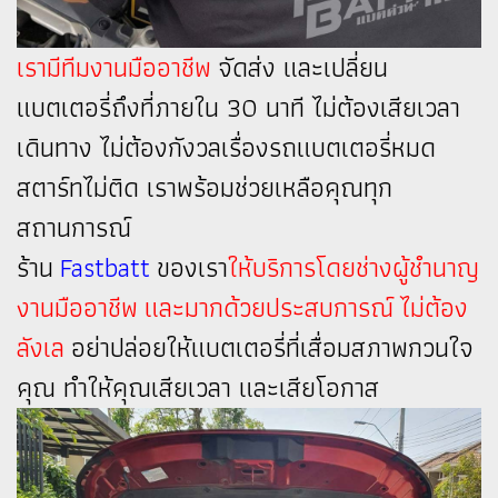
เรามีทีมงานมืออาชีพ
จัดส่ง และเปลี่ยน
แบตเตอรี่ถึงที่ภายใน 30 นาที ไม่ต้องเสียเวลา
เดินทาง ไม่ต้องกังวลเรื่องรถแบตเตอรี่หมด
สตาร์ทไม่ติด เราพร้อมช่วยเหลือคุณทุก
สถานการณ์
ร้าน
Fastbatt
ของเรา
ให้บริการโดยช่างผู้ชำนาญ
งานมืออาชีพ และมากด้วยประสบการณ์ ไม่ต้อง
ลังเล
อย่าปล่อยให้แบตเตอรี่ที่เสื่อมสภาพกวนใจ
คุณ ทำให้คุณเสียเวลา และเสียโอกาส