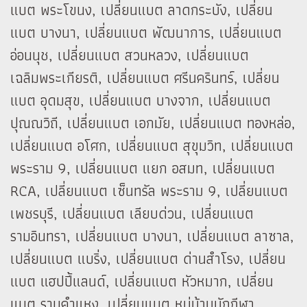
แบต พระโขนง, เปลี่ยนแบต ลาดกระบัง, เปลี่ยน
แบต บางนา, เปลี่ยนแบต พัฒนาการ, เปลี่ยนแบต
อ่อนนุช, เปลี่ยนแบต สวนหลวง, เปลี่ยนแบต
เฉลิมพระเกียรติ, เปลี่ยนแบต ศรีนครินทร์, เปลี่ยน
แบต อุดมสุข, เปลี่ยนแบต บางจาก, เปลี่ยนแบต
ปุณณวิถี, เปลี่ยนแบต เอกมัย, เปลี่ยนแบต ทองหล่อ,
เปลี่ยนแบต อโศก, เปลี่ยนแบต สุขุมวิท, เปลี่ยนแบต
พระราม 9, เปลี่ยนแบต แยก อสมท, เปลี่ยนแบต
RCA, เปลี่ยนแบต เซ็นทรัล พระราม 9, เปลี่ยนแบต
เพชรบุรี, เปลี่ยนแบต เลียบด่วน, เปลี่ยนแบต
รามอินทรา, เปลี่ยนแบต บางนา, เปลี่ยนแบต ลาซาล,
เปลี่ยนแบต แบริ่ง, เปลี่ยนแบต ด่านสำโรง, เปลี่ยน
แบต แฮปปี้แลนด์, เปลี่ยนแบต หัวหมาก, เปลี่ยน
แบต รามคำแหง, เปลี่ยนแบต หมู่บ้านนักกีฬา,