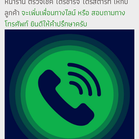
หน้าร้าน ตรวจเช็ค ไดร์ชาร์จ ไดร์สตาร์ท ให้กับ
ลูกค้า
จะเพิ่มเพื่อนทางไลน์ หรือ สอบถามทาง
โทรศัพท์ ยินดีให้คำปรึกษาครับ