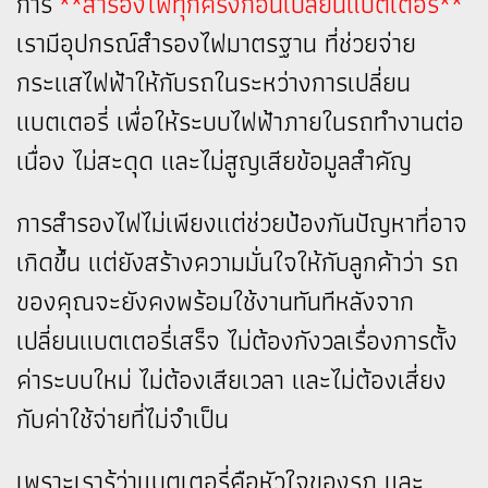
การ
**สำรองไฟทุกครั้งก่อนเปลี่ยนแบตเตอรี่**
เรามีอุปกรณ์สำรองไฟมาตรฐาน ที่ช่วยจ่าย
กระแสไฟฟ้าให้กับรถในระหว่างการเปลี่ยน
แบตเตอรี่ เพื่อให้ระบบไฟฟ้าภายในรถทำงานต่อ
เนื่อง ไม่สะดุด และไม่สูญเสียข้อมูลสำคัญ
การสำรองไฟไม่เพียงแต่ช่วยป้องกันปัญหาที่อาจ
เกิดขึ้น แต่ยังสร้างความมั่นใจให้กับลูกค้าว่า รถ
ของคุณจะยังคงพร้อมใช้งานทันทีหลังจาก
เปลี่ยนแบตเตอรี่เสร็จ ไม่ต้องกังวลเรื่องการตั้ง
ค่าระบบใหม่ ไม่ต้องเสียเวลา และไม่ต้องเสี่ยง
กับค่าใช้จ่ายที่ไม่จำเป็น
เพราะเรารู้ว่าแบตเตอรี่คือหัวใจของรถ และ