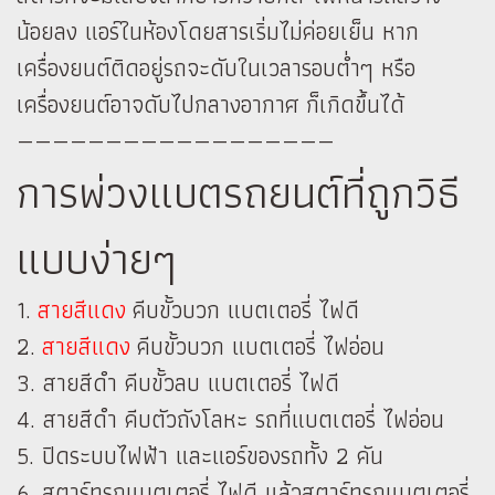
น้อยลง แอร์ในห้องโดยสารเริ่มไม่ค่อยเย็น หาก
เครื่องยนต์ติดอยู่รถจะดับในเวลารอบต่ำๆ หรือ
เครื่องยนต์อาจดับไปกลางอากาศ ก็เกิดขึ้นได้
——————————————————
การพ่วงแบตรถยนต์ที่ถูกวิธี
แบบง่ายๆ
1.
สายสีแดง
คีบขั้วบวก แบตเตอรี่ ไฟดี
2.
สายสีแดง
คีบขั้วบวก แบตเตอรี่ ไฟอ่อน
3. สายสีดำ คีบขั้วลบ แบตเตอรี่ ไฟดี
4. สายสีดำ คีบตัวถังโลหะ รถที่แบตเตอรี่ ไฟอ่อน
5. ปิดระบบไฟฟ้า และแอร์ของรถทั้ง 2 คัน
6. สตาร์ทรถแบตเตอรี่ ไฟดี แล้วสตาร์ทรถแบตเตอรี่