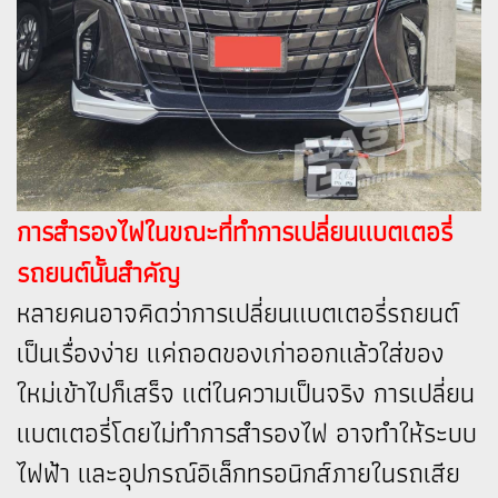
การสำรองไฟในขณะที่ทำการเปลี่ยนแบตเตอรี่
รถยนต์นั้นสำคัญ
หลายคนอาจคิดว่าการเปลี่ยนแบตเตอรี่รถยนต์
เป็นเรื่องง่าย แค่ถอดของเก่าออกแล้วใส่ของ
ใหม่เข้าไปก็เสร็จ แต่ในความเป็นจริง การเปลี่ยน
แบตเตอรี่โดยไม่ทำการสำรองไฟ อาจทำให้ระบบ
ไฟฟ้า และอุปกรณ์อิเล็กทรอนิกส์ภายในรถเสีย