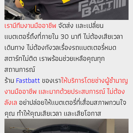
เรามีทีมงานมืออาชีพ
จัดส่ง และเปลี่ยน
แบตเตอรี่ถึงที่ภายใน 30 นาที ไม่ต้องเสียเวลา
เดินทาง ไม่ต้องกังวลเรื่องรถแบตเตอรี่หมด
สตาร์ทไม่ติด เราพร้อมช่วยเหลือคุณทุก
สถานการณ์
ร้าน
Fastbatt
ของเรา
ให้บริการโดยช่างผู้ชำนาญ
งานมืออาชีพ และมากด้วยประสบการณ์ ไม่ต้อง
ลังเล
อย่าปล่อยให้แบตเตอรี่ที่เสื่อมสภาพกวนใจ
คุณ ทำให้คุณเสียเวลา และเสียโอกาส