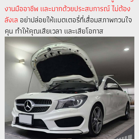
งานมืออาชีพ และมากด้วยประสบการณ์ ไม่ต้อง
ลังเล
อย่าปล่อยให้แบตเตอรี่ที่เสื่อมสภาพกวนใจ
คุน ทำให้คุณเสียเวลา และเสียโอกาส