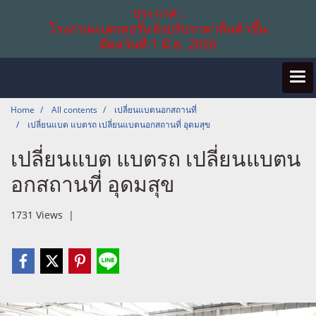
ประกาศ :
โรงงานแบตเตอรี่แจ้งปรับราคาสินค้าขึ้น
มีผลวันที่ 1 มิ.ย. 2026
Home
All contents
เปลี่ยนแบตนอกสถานที่
เปลี่ยนแบต แบตรถ เปลี่ยนแบตนอกสถานที่ อุดมสุข
เปลี่ยนแบต แบตรถ เปลี่ยนแบตน
อกสถานที่ อุดมสุข
1731 Views
|