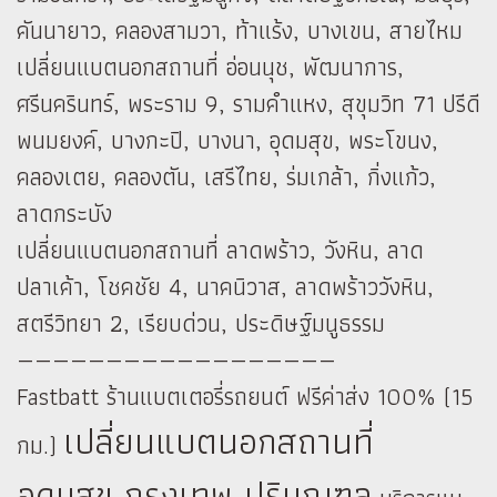
คันนายาว, คลองสามวา, ท้าแร้ง, บางเขน, สายไหม
เปลี่ยนแบตนอกสถานที่ อ่อนนุช, พัฒนาการ,
ศรีนครินทร์, พระราม 9, รามคำแหง, สุขุมวิท 71 ปรีดี
พนมยงค์, บางกะปิ, บางนา, อุดมสุข, พระโขนง,
คลองเตย, คลองตัน, เสรีไทย, ร่มเกล้า, กิ่งแก้ว,
ลาดกระบัง
เปลี่ยนแบตนอกสถานที่ ลาดพร้าว, วังหิน, ลาด
ปลาเค้า, โชคชัย 4, นาคนิวาส, ลาดพร้าววังหิน,
สตรีวิทยา 2, เรียบด่วน, ประดิษฐ์มนูธรรม
——————————————————
Fastbatt ร้านแบตเตอรี่รถยนต์ ฟรีค่าส่ง 100% (15
เปลี่ยนแบตนอกสถานที่
กม.)
อุดมสุข กรุงเทพ ปริมณฑล