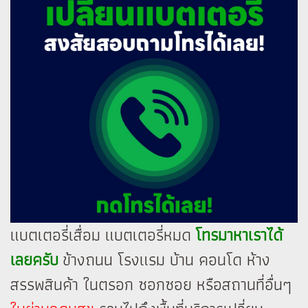
แบตเตอรี่เสื่อม แบตเตอรี่หมด
โทรมาหาเราได้
เลยครับ
ข้างถนน โรงแรม บ้าน คอนโด ห้าง
สรรพสินค้า ในตรอก ซอกซอย หรือสถานที่อื่นๆ