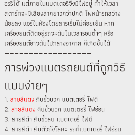
อรรี่ได้ แต่ภายในแบตเตอรี่จึงมีไฟอยู่ ทำให้เวลา
สตาร์ทจะมีเสียงลากยาวกว่าปกติ ไฟหน้ารถสว่าง
น้อยลง แอร์ในห้องโดยสารเริ่มไม่ค่อยเย็น หาก
เครื่องยนต์ติดอยู่รถจะดับในเวลารอบต่ำๆ หรือ
เครื่องยนต์อาจดับไปกลางอากาศ ก็เกิดขึ้นได้
——————————————————
การพ่วงแบตรถยนต์ที่ถูกวิธี
แบบง่ายๆ
1.
สายสีแดง
คีบขั้วบวก แบตเตอรี่ ไฟดี
2.
สายสีแดง
คีบขั้วบวก แบตเตอรี่ ไฟอ่อน
3. สายสีดำ คีบขั้วลบ แบตเตอรี่ ไฟดี
4. สายสีดำ คีบตัวถังโลหะ รถที่แบตเตอรี่ ไฟอ่อน