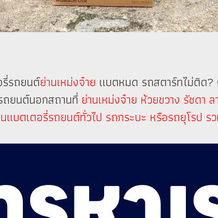
รี่รถยนต์
ย่านเหม่งจ๋าย
แบตหมด รถสตาร์ทไม่ติด?
่รถยนต์นอกสถานที่
ย่านเหม่งจ๋าย ห้วยขวาง รัชดา 
ี่ยนแบตเตอรี่รถยนต์ทั่วไป รถกระบะ หรือรถยุโรป 